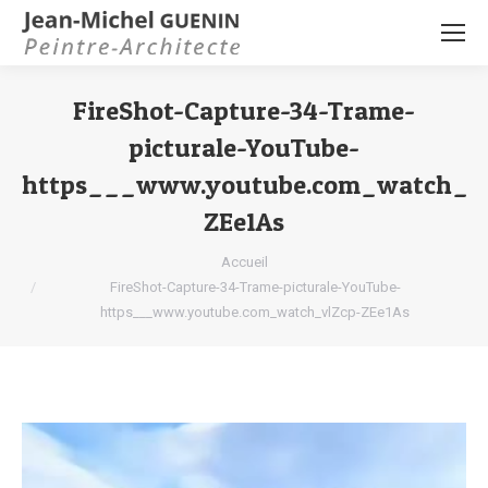
FireShot-Capture-34-Trame-
picturale-YouTube-
https___www.youtube.com_watch_vl
ZEe1As
Vous êtes ici :
Accueil
FireShot-Capture-34-Trame-picturale-YouTube-
https___www.youtube.com_watch_vlZcp-ZEe1As